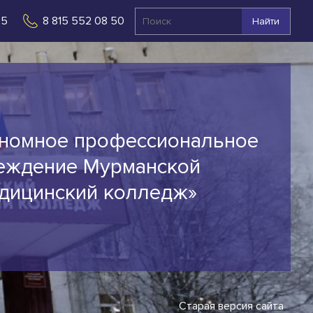
 5
8 815 552 08 50
Найти
ономное профессиональное
еждение Мурманской
едицинский колледж»
Старая версия сайта