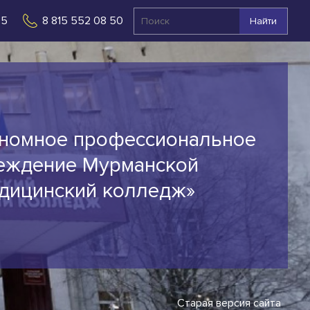
 5
8 815 552 08 50
Найти
ономное профессиональное
еждение Мурманской
едицинский колледж»
Старая версия сайта