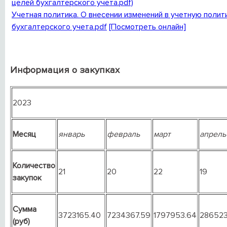
Учетная политика. О внесении изменений в учетную полит
бухгалтерского учета.pdf
[Посмотреть онлайн]
Информация о закупках
2023
Месяц
январь
февраль
март
апрель
Количество
21
20
22
19
закупок
Сумма
3723165.40
7234367.59
1797953.64
286523
(руб)