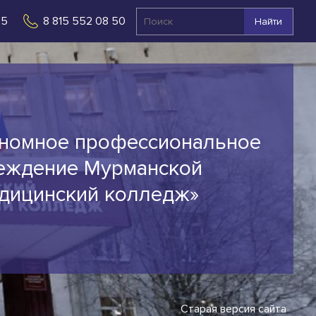
 5
8 815 552 08 50
Найти
ономное профессиональное
еждение Мурманской
едицинский колледж»
Старая версия сайта