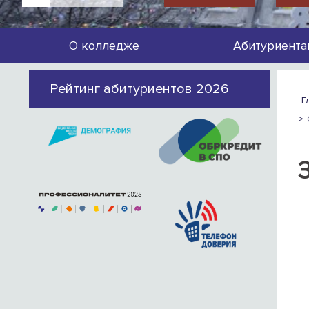
О колледже
Абитуриента
Рейтинг абитуриентов 2026
Г
А