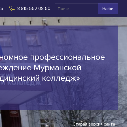
 5
8 815 552 08 50
Найти
ономное профессиональное
еждение Мурманской
едицинский колледж»
Старая версия сайта