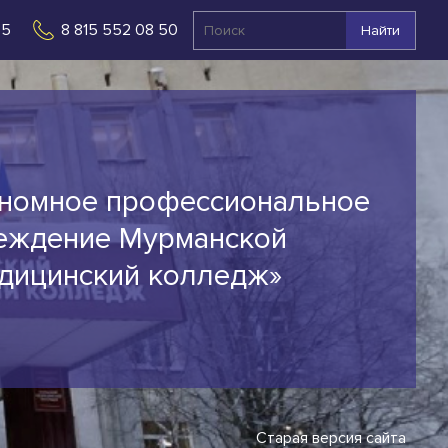
 5
8 815 552 08 50
Найти
ономное профессиональное
еждение Мурманской
едицинский колледж»
Старая версия сайта